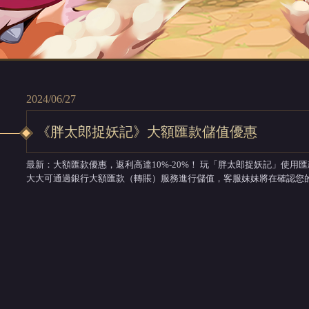
2024/06/27
《胖太郎捉妖記》大額匯款儲值優惠
最新：大額匯款優惠，返利高達10%-20%！ 玩「胖太郎捉妖記」使
大大可通過銀行大額匯款（轉賬）服務進行儲值，客服妹妹將在確認您
額外遊戲獎勵~ 【支援付款方式】 銀行、PayPal匯款轉賬（非官網儲值） 優惠福利如圖所示內容，歡迎使用匯款服務
喔！ ...