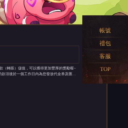
帳號
禮包
客服
TOP
用匯款（轉賬）儲值，可以獲得更加豐厚的獎勵喔~
的款項後於一個工作日內為您發放代金券及匯款